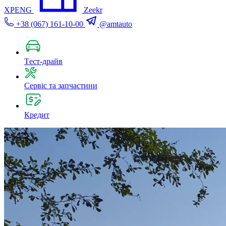
XPENG
Zeekr
+38 (067) 161-10-00
@amtauto
Tест-драйв
Сервіс та запчастини
Кредит