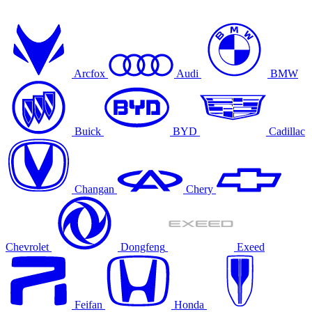
Arcfox
Audi
BMW
Buick
BYD
Cadillac
Changan
Chery
Chevrolet
Dongfeng
Exeed
Feifan
Honda