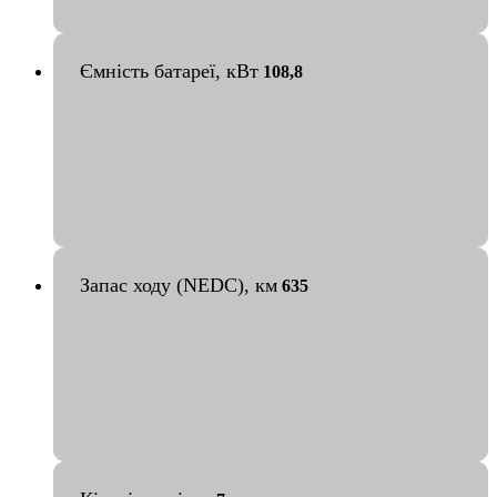
Ємність батареї, кВт
108,8
Запас ходу (NEDC), км
635