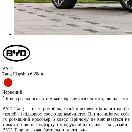
BYD
Tang
Flagship 635km
Червоний
*
Колiр реального авто може вiдрiзнятися вiд того, що на фото
BYD Tang — електромобіль, який приховує під капотом 517
«коней» і підкорює своєю динамічністю. Він позиціонує себе
як розкішний кросовер S-класу. Причому це відбивається не
тільки на рівні комфорту і продуктивності, але і на дизайні.
BYD Tang виглядає брутально та стильно.