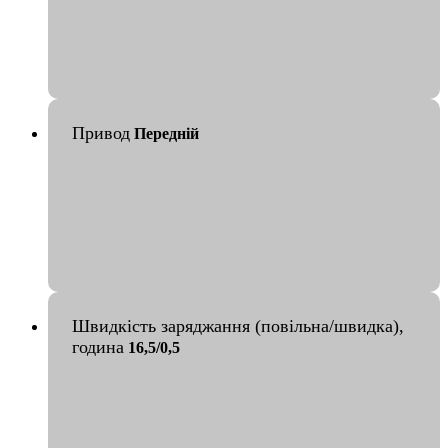
Привод
Передній
Швидкість заряджання (повільна/швидка),
година
16,5/0,5