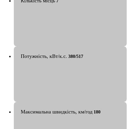
Кількість місць
7
Потужність, кВт/к.с.
380/517
Максимальна швидкість, км/год
180