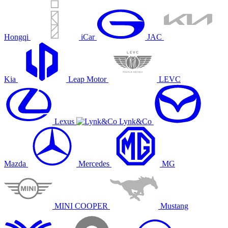
Hongqi
iCar
JAC
Kia
Leap Motor
LEVC
Lexus
Lynk&Co
Mazda
Mercedes
MG
MINI COOPER
Mustang