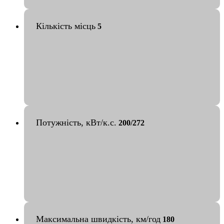
Кількість місць
5
Потужність, кВт/к.с.
200/272
Максимальна швидкість, км/год
180