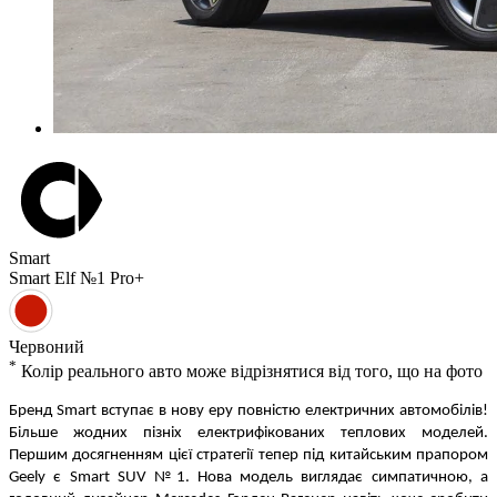
Smart
Smart Elf №1
Pro+
Червоний
*
Колiр реального авто може вiдрiзнятися вiд того, що на фото
Бренд Smart вступає в нову еру повністю електричних автомобілів!
Більше жодних пізніх електрифікованих теплових моделей.
Першим досягненням цієї стратегії тепер під китайським прапором
Geely є Smart SUV №1. Нова модель виглядає симпатичною, а