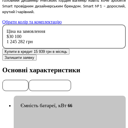
головний дизайнер Mercedes Горден Вагенер навіть хоче зробити
Smart провідним дизайнерським брендом. Smart №1 – дорослий,
крутий і чарівний.
Обрати колір та комплектацію
Ціна на замовлення
$30 100
1 245 282 грн
Купити в кредит 15 939 грн в місяць
Залишити заявку
Основні характеристики
Передоплата
Гарантія
50%
2
роки
або
50
тис. км
Ємність батареї, кВт
66