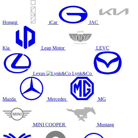
Hongqi
iCar
JAC
Kia
Leap Motor
LEVC
Lexus
Lynk&Co
Mazda
Mercedes
MG
MINI COOPER
Mustang