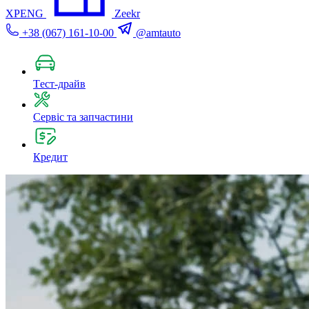
XPENG
Zeekr
+38 (067) 161-10-00
@amtauto
Tест-драйв
Сервіс та запчастини
Кредит