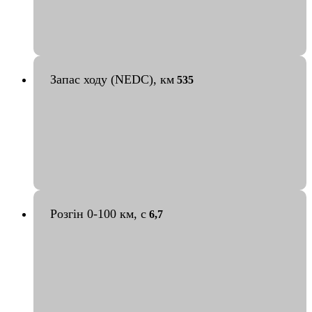
Запас ходу (NEDC), км
535
Розгін 0-100 км, с
6,7