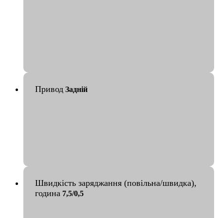
Привод
Задній
Швидкість заряджання (повільна/швидка),
година
7,5/0,5