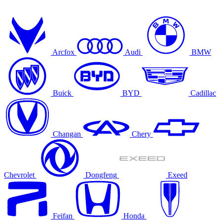
Arcfox
Audi
BMW
Buick
BYD
Cadillac
Changan
Chery
Chevrolet
Dongfeng
Exeed
Feifan
Honda