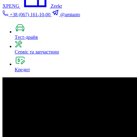
XPENG
Zeekr
+38 (067) 161-10-00
@amtauto
Tест-драйв
Сервіс та запчастини
Кредит