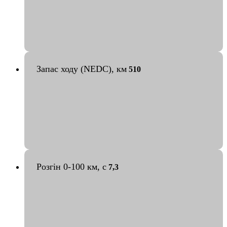
Запас ходу (NEDC), км
510
Розгін 0-100 км, с
7,3