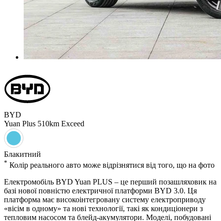
BYD
Yuan Plus
510km Exceed
Блакитний
*
Колiр реального авто може вiдрiзнятися вiд того, що на фото
Електромобіль BYD Yuan PLUS – це перший позашляховик на
базі нової повністю електричної платформи BYD 3.0. Ця
платформа має високоінтегровану систему електроприводу
«вісім в одному» та нові технології, такі як кондиціонери з
тепловим насосом та блейд-акумулятори. Моделі, побудовані