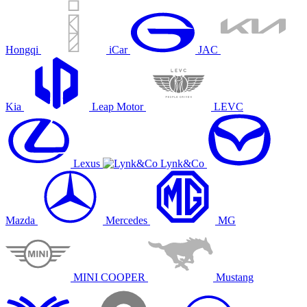
Hongqi
iCar
JAC
Kia
Leap Motor
LEVC
Lexus
Lynk&Co
Mazda
Mercedes
MG
MINI COOPER
Mustang