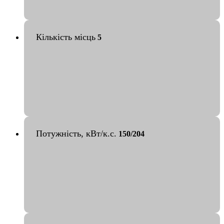
Кількість місць
5
Потужність, кВт/к.с.
150/204