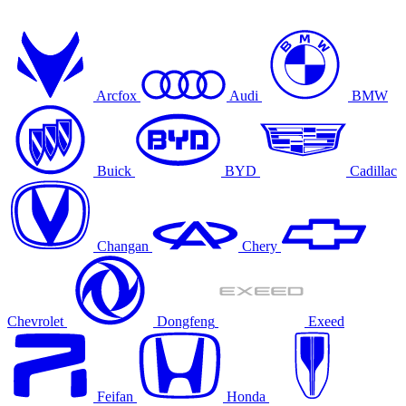
Arcfox
Audi
BMW
Buick
BYD
Cadillac
Changan
Chery
Chevrolet
Dongfeng
Exeed
Feifan
Honda