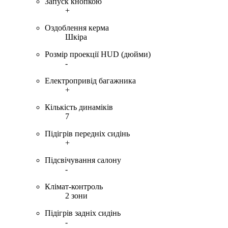
Запуск кнопкою
+
Оздоблення керма
Шкіра
Розмір проекції HUD (дюйми)
-
Електропривід багажника
+
Кількість динаміків
7
Підігрів передніх сидінь
+
Підсвічування салону
-
Клімат-контроль
2 зони
Підігрів задніх сидінь
-