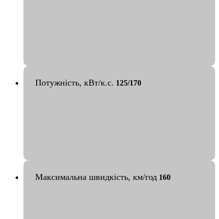
Потужність, кВт/к.с.
125/170
Максимальна швидкість, км/год
160