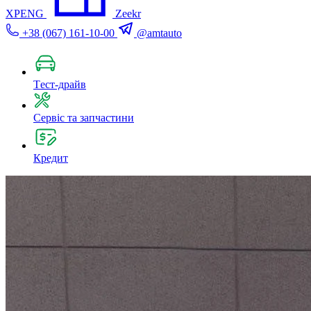
XPENG
Zeekr
+38 (067) 161-10-00
@amtauto
Tест-драйв
Сервіс та запчастини
Кредит