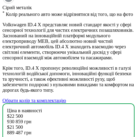
Сірий металік
*
Колiр реального авто може вiдрiзнятися вiд того, що на фото
Volkswagen ID.4 X представляє новий стандарт якості у сфері
сенсорної технології для чистих електричних позашляховиків.
Заснований на інноваційній платформі модульного
електроприводу MEB, цей абсолютно новий чистий
електричний автомобіль ID.4 X знаходить взаємодію через
світлові елементи, створюючи унікальний досвід у сфері
сенсорної взаємодії між автомобілем та пасажирами.
Крім того, ID.4 X пропонує революційні можливості в галузі
технологій водійської допомоги, інноваційні функції безпеки
та зручності, а також ефективні можливості руху, щоб
забезпечити подорожі з нульовими викидами та комфортом на
дорогах будь-якого типу.
Обрати колір та комплектацію
Ціна в наявності
$22 500
930 859 грн
$21 500
889 487 грн