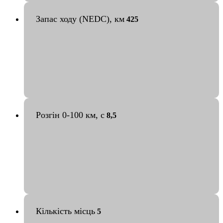
Запас ходу (NEDC), км
425
Розгін 0-100 км, с
8,5
Кількість місць
5