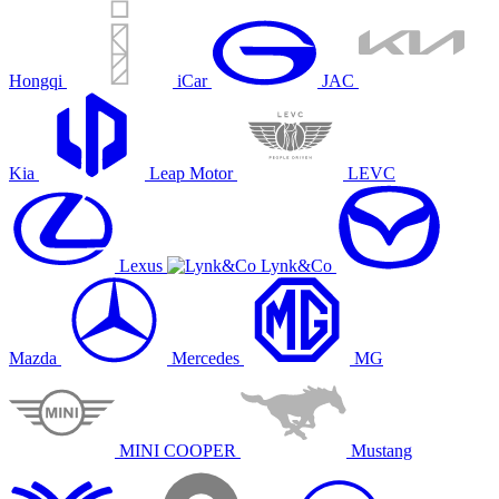
Hongqi
iCar
JAC
Kia
Leap Motor
LEVC
Lexus
Lynk&Co
Mazda
Mercedes
MG
MINI COOPER
Mustang