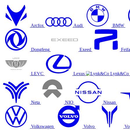
Arcfox
Audi
BMW
Dongfeng
Exeed
Feif
LEVC
Lexus
Lynk&Co
Neta
NIO
Nissan
Volkswagen
Volvo
Vo