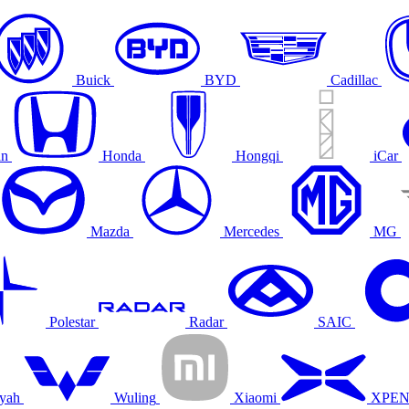
Buick
BYD
Cadillac
an
Honda
Hongqi
iCar
Mazda
Mercedes
MG
Polestar
Radar
SAIC
yah
Wuling
Xiaomi
XPE