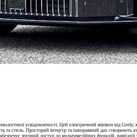
а екологічної усвідомленості. Цей електричний мінівен від Geely
ть та стиль. Просторий інтер'єр та панорамний дах створюють а
безпечує зручний доступ до мультимедійних функцій, навігації 