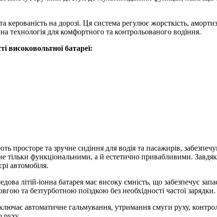
та керованість на дорозі. Ця система регулює жорсткість, аморти
ійна технологія для комфортного та контрольованого водіння.
ті високовольтної батареї:
ь просторе та зручне сидіння для водія та пасажирів, забезпечу
я не тільки функціональними, а й естетично привабливими. Завд
рі автомобіля.
дова літій-іонна батарея має високу ємність, що забезпечує запа
вгою та безтурботною поїздкою без необхідності частої зарядки.
ючає автоматичне гальмування, утримання смуги руху, контроль 
 руху.