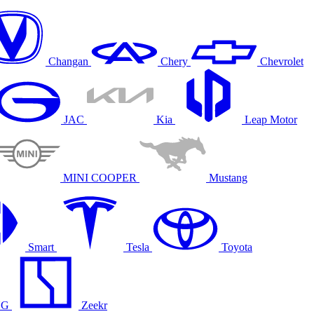
Changan
Chery
Chevrolet
JAC
Kia
Leap Motor
MINI COOPER
Mustang
Smart
Tesla
Toyota
NG
Zeekr