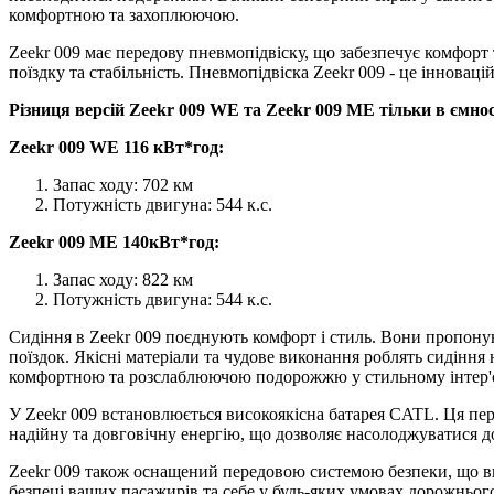
комфортною та захоплюючою.
Zeekr 009 має передову пневмопідвіску, що забезпечує комфорт 
поїздку та стабільність. Пневмопідвіска Zeekr 009 - це інновац
Різниця версій Zeekr 009 WE та Zeekr 009 ME тільки в ємнос
Zeekr 009 WE 116 кВт*год:
Запас ходу: 702 км
Потужність двигуна: 544 к.с.
Zeekr 009 ME 140кВт*год:
Запас ходу: 822 км
Потужність двигуна: 544 к.с.
Сидіння в Zeekr 009 поєднують комфорт і стиль. Вони пропонуют
поїздок. Якісні матеріали та чудове виконання роблять сидінн
комфортною та розслаблюючою подорожжю у стильному інтер'є
У Zeekr 009 встановлюється високоякісна батарея CATL. Ця пере
надійну та довговічну енергію, що дозволяє насолоджуватися до
Zeekr 009 також оснащений передовою системою безпеки, що вкл
безпеці ваших пасажирів та себе у будь-яких умовах дорожнього