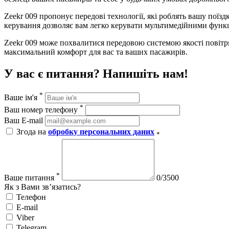
Zeekr 009 пропонує передові технології, які роблять вашу поїз
керування дозволяє вам легко керувати мультимедійними функці
Zeekr 009 може похвалитися передовою системою якості повітря,
максимальний комфорт для вас та ваших пасажирів.
У вас є питання? Напишіть нам!
*
Ваше ім'я
*
Ваш номер телефону
Ваш E-mail
Згода на
обробку персональних даних
*
*
Ваше питання
0/3500
Як з Вами зв’язатись?
Телефон
E-mail
Viber
Telegram