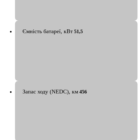
Ємність батареї, кВт
51,5
Запас ходу (NEDC), км
456