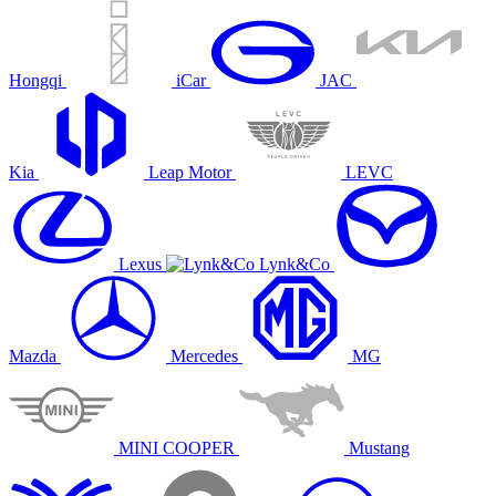
Hongqi
iCar
JAC
Kia
Leap Motor
LEVC
Lexus
Lynk&Co
Mazda
Mercedes
MG
MINI COOPER
Mustang