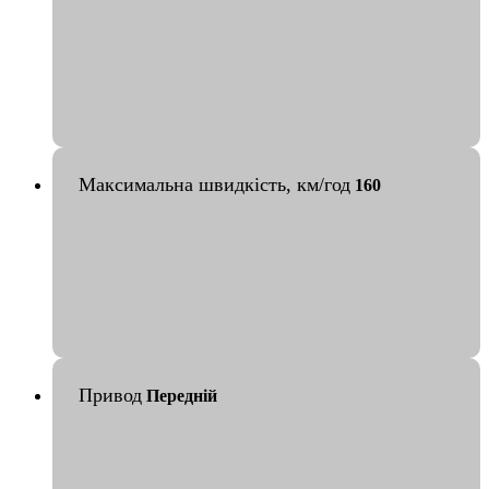
Максимальна швидкість, км/год
160
Привод
Передній