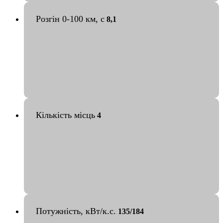
Розгін 0-100 км, с
8,1
Кількість місць
4
Потужність, кВт/к.с.
135/184