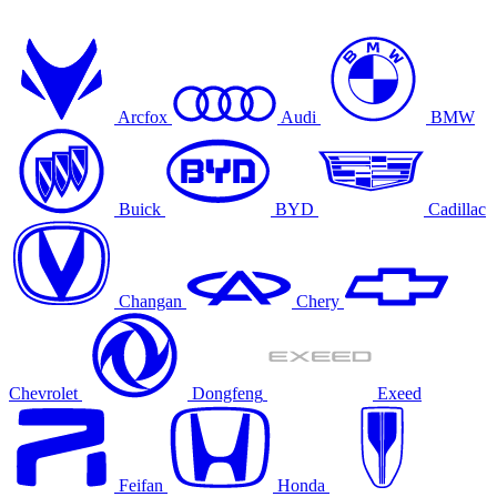
Arcfox
Audi
BMW
Buick
BYD
Cadillac
Changan
Chery
Chevrolet
Dongfeng
Exeed
Feifan
Honda