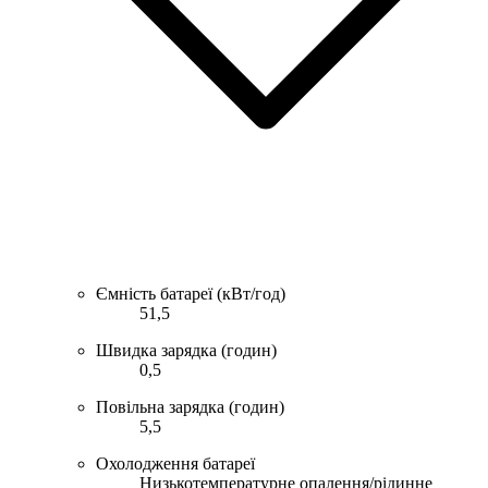
Ємність батареї (кВт/год)
51,5
Швидка зарядка (годин)
0,5
Повільна зарядка (годин)
5,5
Охолодження батареї
Низькотемпературне опалення/рідинне