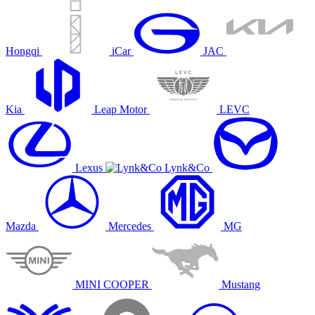
Hongqi
iCar
JAC
Kia
Leap Motor
LEVC
Lexus
Lynk&Co
Mazda
Mercedes
MG
MINI COOPER
Mustang