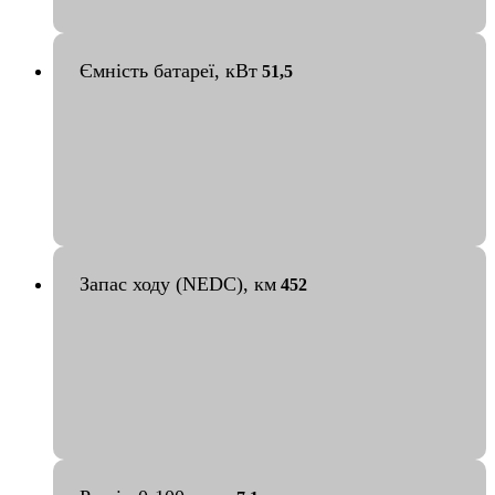
Ємність батареї, кВт
51,5
Запас ходу (NEDC), км
452