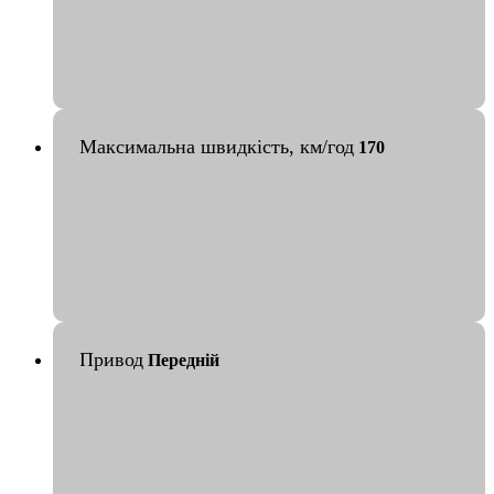
Максимальна швидкість, км/год
170
Привод
Передній