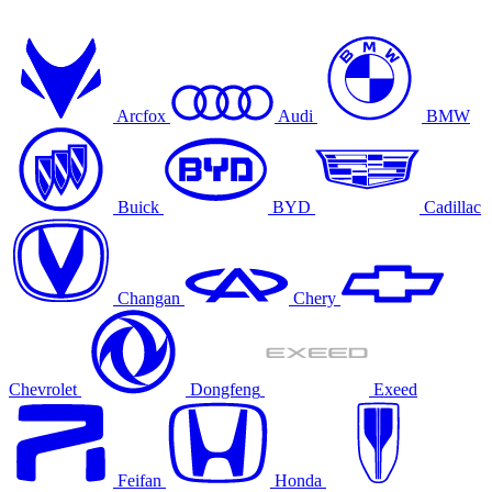
Arcfox
Audi
BMW
Buick
BYD
Cadillac
Changan
Chery
Chevrolet
Dongfeng
Exeed
Feifan
Honda