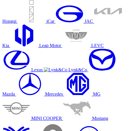
Hongqi
iCar
JAC
Kia
Leap Motor
LEVC
Lexus
Lynk&Co
Mazda
Mercedes
MG
MINI COOPER
Mustang