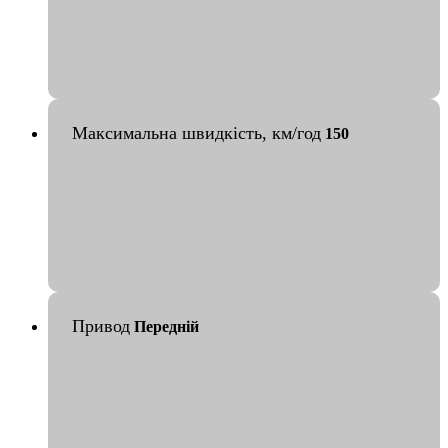
Максимальна швидкість, км/год
150
Привод
Передній