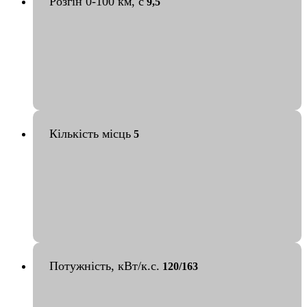
Розгін 0-100 км, с
9,5
Кількість місць
5
Потужність, кВт/к.с.
120/163