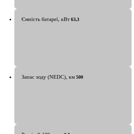
Ємність батареї, кВт
63,3
Запас ходу (NEDC), км
500