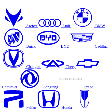
Arcfox
Audi
BMW
Buick
BYD
Cadillac
Changan
Chery
Chevrolet
Dongfeng
Exeed
Feifan
Honda