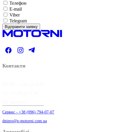
Телефон
E-mail
Viber
Telegram
Відправити заявку
Контакти
ПН-ПТ: з 9.00 до 18.00
СБ: з 10.00 до 17.00
НД: вихідний
Сервис - +38 (096) 794-07-07
dnipro@e-motorni.com.ua
Автомобілі