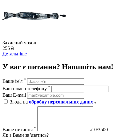
Захисний чохол
255 ₴
Детальніше
У вас є питання? Напишіть нам!
*
Ваше ім'я
*
Ваш номер телефону
Ваш E-mail
Згода на
обробку персональних даних
*
*
Ваше питання
0/3500
Як з Вами зв’язатись?