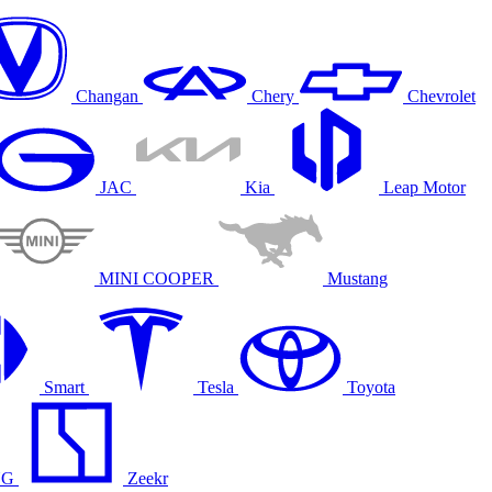
Changan
Chery
Chevrolet
JAC
Kia
Leap Motor
MINI COOPER
Mustang
Smart
Tesla
Toyota
NG
Zeekr