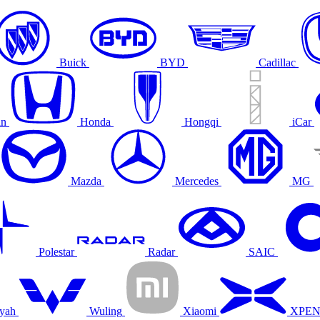
Buick
BYD
Cadillac
an
Honda
Hongqi
iCar
Mazda
Mercedes
MG
Polestar
Radar
SAIC
yah
Wuling
Xiaomi
XPE