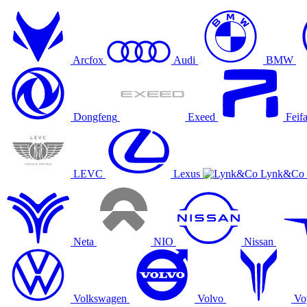
Arcfox
Audi
BMW
Dongfeng
Exeed
Feif
LEVC
Lexus
Lynk&Co
Neta
NIO
Nissan
Volkswagen
Volvo
Vo