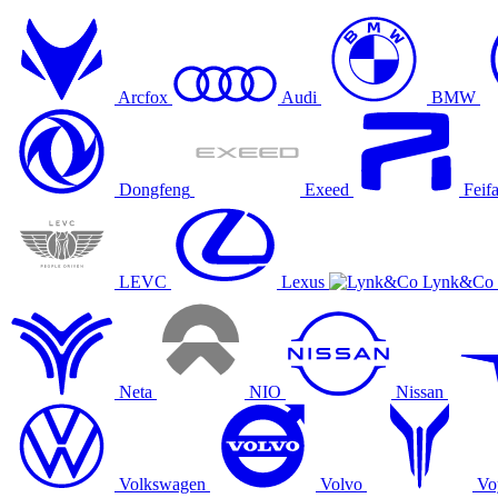
Arcfox
Audi
BMW
Dongfeng
Exeed
Feif
LEVC
Lexus
Lynk&Co
Neta
NIO
Nissan
Volkswagen
Volvo
Vo