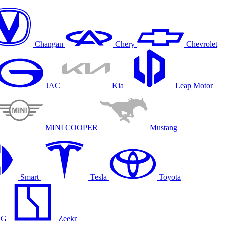
Changan
Chery
Chevrolet
JAC
Kia
Leap Motor
MINI COOPER
Mustang
Smart
Tesla
Toyota
NG
Zeekr