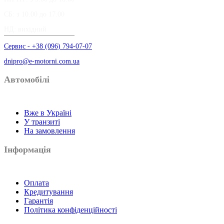
СБ: з 10.00 до 17.00
НД: вихідний
Сервис - +38 (096) 794-07-07
dnipro@e-motorni.com.ua
Автомобілі
Вже в Україні
У транзиті
На замовлення
Інформація
Оплата
Кредитування
Гарантія
Політика конфіденційності