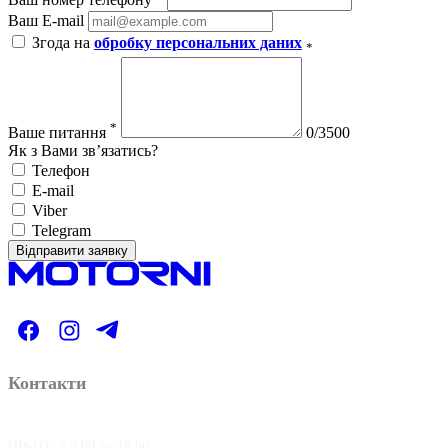
Ваш E-mail
Згода на
обробку персональних даних
*
*
Ваше питання
0/3500
Як з Вами зв’язатись?
Телефон
E-mail
Viber
Telegram
Відправити заявку
Контакти
ПН-ПТ: з 9.00 до 18.00