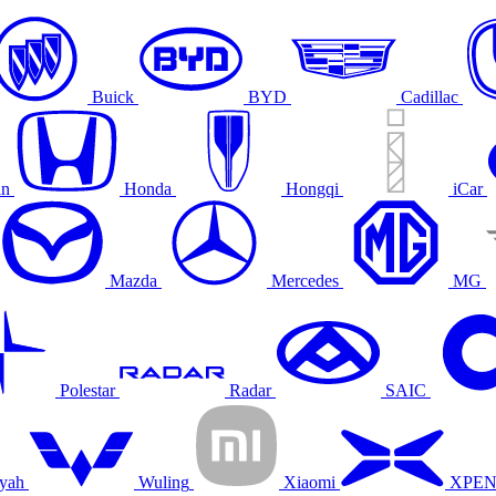
Buick
BYD
Cadillac
an
Honda
Hongqi
iCar
Mazda
Mercedes
MG
Polestar
Radar
SAIC
yah
Wuling
Xiaomi
XPE