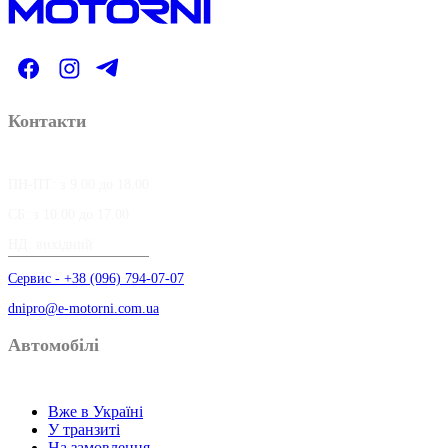
Контакти
ПН-ПТ: з 9.00 до 18.00
СБ: з 10.00 до 17.00
НД: вихідний
Сервис - +38 (096) 794-07-07
dnipro@e-motorni.com.ua
Автомобілі
Вже в Україні
У транзиті
На замовлення