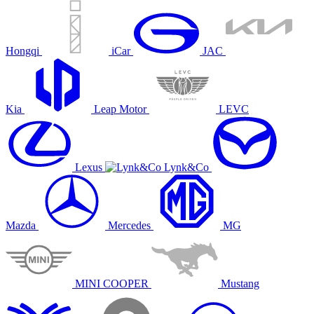
Hongqi
iCar
JAC
Kia
Leap Motor
LEVC
Lexus
Lynk&Co
Mazda
Mercedes
MG
MINI COOPER
Mustang