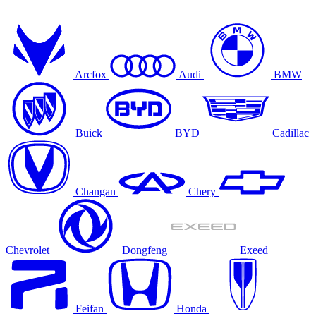
Arcfox
Audi
BMW
Buick
BYD
Cadillac
Changan
Chery
Chevrolet
Dongfeng
Exeed
Feifan
Honda