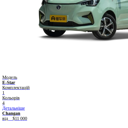
Модель
E-Star
Комплектацій
1
Кольорів
4
Детальніше
Changan
від
$11 000