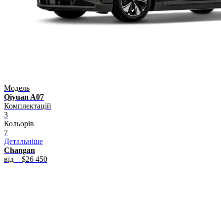
Модель
Qiyuan A07
Комплектацій
3
Кольорів
7
Детальніше
Changan
від
$26 450