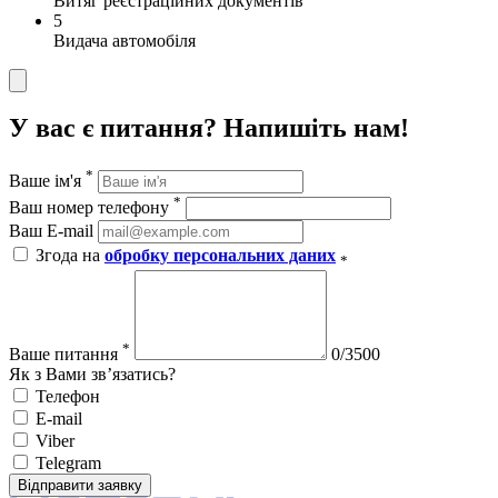
Витяг реєстраційних документів
5
Видача автомобіля
У вас є питання? Напишіть нам!
*
Ваше ім'я
*
Ваш номер телефону
Ваш E-mail
Згода на
обробку персональних даних
*
*
Ваше питання
0/3500
Як з Вами зв’язатись?
Телефон
E-mail
Viber
Telegram
Відправити заявку