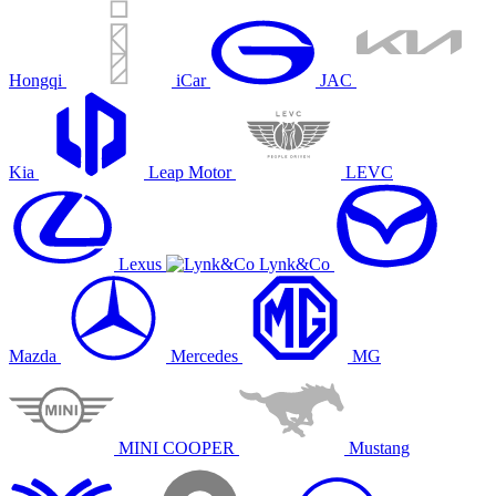
Hongqi
iCar
JAC
Kia
Leap Motor
LEVC
Lexus
Lynk&Co
Mazda
Mercedes
MG
MINI COOPER
Mustang