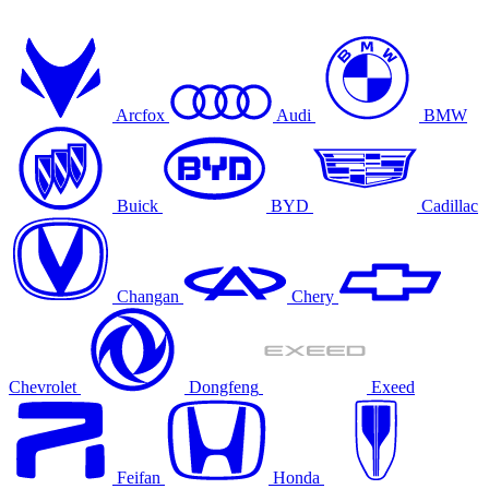
Arcfox
Audi
BMW
Buick
BYD
Cadillac
Changan
Chery
Chevrolet
Dongfeng
Exeed
Feifan
Honda