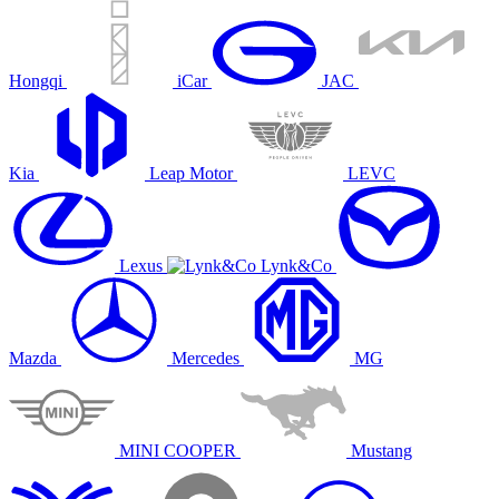
Hongqi
iCar
JAC
Kia
Leap Motor
LEVC
Lexus
Lynk&Co
Mazda
Mercedes
MG
MINI COOPER
Mustang