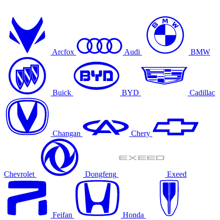
Arcfox
Audi
BMW
Buick
BYD
Cadillac
Changan
Chery
Chevrolet
Dongfeng
Exeed
Feifan
Honda