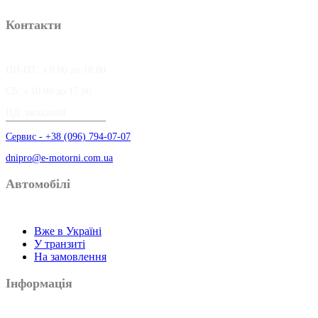
Контакти
ПН-ПТ: з 9.00 до 18.00
СБ: з 10.00 до 17.00
НД: вихідний
Сервис - +38 (096) 794-07-07
dnipro@e-motorni.com.ua
Автомобілі
Вже в Україні
У транзиті
На замовлення
Інформація