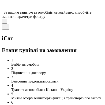
За вашим запитом автомобілів не знайдено, спробуйте
змінити параметри фільтру
iCar
Етапи купівлі на замовлення
1
Вибір автомобіля
2
Підписання договору
3
Внесення предоплати/оплати
4
Транзит автомобіля з Китаю в Україну
5
Митне оформлення/сертификація транспортного засобу
6