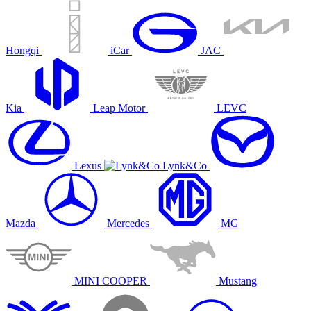
Hongqi
iCar
JAC
Kia
Leap Motor
LEVC
Lexus
Lynk&Co
Mazda
Mercedes
MG
MINI COOPER
Mustang