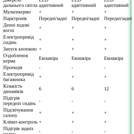
дальнього світла
адаптивний
адаптивний
адаптивний
Мультикермо
+
+
+
Парктронік
Передні/задні
Передні/задні
Передні/задні
Денні ходові
+
+
+
вогні
Електропривід
+
+
+
сидінь
Запуск кнопкою
+
+
+
Оздоблення
Екошкіра
Екошкіра
Екошкіра
керма
Проекція
-
-
-
Електропривід
+
+
+
багажника
Кількість
6
6
12
динаміків
Підігрів
-
-
-
передніх сидінь
Підсвічування
+
+
+
салону
Клімат-контроль
+
+
+
Підігрів задніх
-
-
-
сидінь