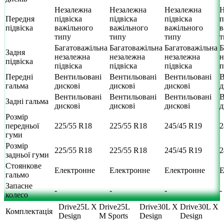
Незалежна
Незалежна
Незалежна
Н
Передня
підвіска
підвіска
підвіска
п
підвіска
важільного
важільного
важільного
в
типу
типу
типу
т
Багатоважільна
Багатоважільна
Багатоважільна
Б
Задня
незалежна
незалежна
незалежна
н
підвіска
підвіска
підвіска
підвіска
п
Передні
Вентильовані
Вентильовані
Вентильовані
В
гальма
дискові
дискові
дискові
д
Вентильовані
Вентильовані
Вентильовані
В
Задні гальма
дискові
дискові
дискові
д
Розмір
передньої
225/55 R18
225/55 R18
245/45 R19
2
гуми
Розмір
225/55 R18
225/55 R18
245/45 R19
2
задньої гуми
Стоянкове
Електронне
Електронне
Електронне
Е
гальмо
Запасне
-
-
-
-
колесо
Drive25L X
Drive25L
Drive30L X
Drive30L X
Комплектація
Design
M Sports
Design
Design