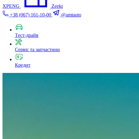
XPENG
Zeekr
+38 (067) 161-10-00
@amtauto
Tест-драйв
Сервіс та запчастини
Кредит