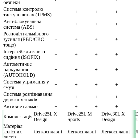
безпеки
Система контролю
+
+
+
+
тиску в шинах (TPMS)
Антиблокувальна
+
+
+
+
система (ABS)
Розподіл гальмівного
зусилля (EBD/CBC
+
+
+
+
тощо)
Інтерфейс дитячого
+
+
+
+
сидіння (ISOFIX)
Автоматичне
паркування
+
+
+
+
(AUTOHOLD)
Система утримання у
+
+
+
+
смузі
Система розпізнавання
+
+
+
+
дорожніх знаків
Активне гальмо
+
+
+
+
Drive25L X
Drive25L M
Drive30L X
D
Комплектація
Design
Sports
Design
D
Матеріал
колісних
Легкосплавні
Легкосплавні
Легкосплавні
Л
дисків