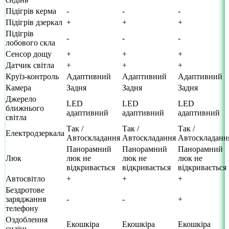
Підігрів керма
-
-
-
Підігрів дзеркал
+
+
+
Підігрів
-
-
-
лобового скла
Сенсор дощу
+
+
+
Датчик світла
+
+
+
Круїз-контроль
Адаптивний
Адаптивний
Адаптивний
Камера
Задня
Задня
Задня
Джерело
LED
LED
LED
ближнього
адаптивний
адаптивний
адаптивний
світла
Так /
Так /
Так /
Електродзеркала
Автоскладання
Автоскладання
Автоскладанн
Панорамний
Панорамний
Панорамний
Люк
люк не
люк не
люк не
відкривається
відкривається
відкривається
Автосвітло
+
+
+
Бездротове
заряджання
-
-
+
телефону
Оздоблення
Екошкіра
Екошкіра
Екошкіра
сидінь