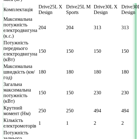
Drive25L X
Drive25L M
Drive30L X
Drive30
Комплектація
Design
Sports
Design
Design
Максимальна
потужність
204
204
313
313
електродвигуна
(к.с.)
Потужність
переднього
150
150
150
150
електродвигуна
(кВт)
Максимальна
швидкість (км/
180
180
180
180
год)
Загальна
максимальна
150
150
230
230
потужність
(кВт)
Крутний
250
250
494
494
момент (Нм)
Кількість
1
1
2
2
електромоторів
Потужність
заднього