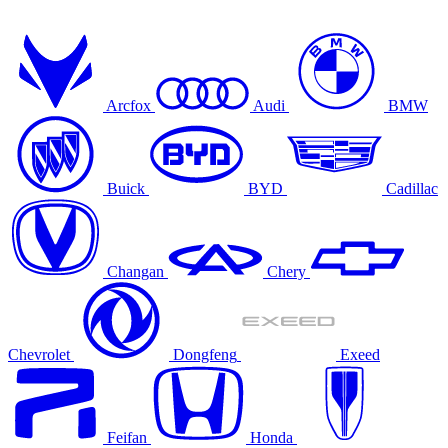
Arcfox
Audi
BMW
Buick
BYD
Cadillac
Changan
Chery
Chevrolet
Dongfeng
Exeed
Feifan
Honda