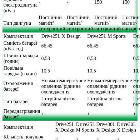
-
-
150
150
електродвигуна
(кВт)
Постійний
Постійний
Постійний
Постій
Тип двигуна
магніт/
магніт/
магніт/
магніт/
синхронний
синхронний
синхронний
синхро
Комплектація
Drive25L X Design
Drive25L M Sports
Dr
Ємність батареї
66,45
66,45
66,
(кВт/год)
Швидка зарядка
0,53
0,53
0,5
(годин)
Повільна
10,5
10,5
10,
зарядка (годин)
Низькотемпературне
Низькотемпературне
Ни
Охолодження
опалення/ рідинне
опалення/ рідинне
оп
батареї
охолодження
охолодження
ох
Потрійна літієва
Потрійна літієва
Пот
Тип батареї
батарея
батарея
бат
Переднагрівання
+
+
+
батареї
Drive25L
Drive25L
Drive30L
Drive30L
Комплектація
X Design
M Sports
X Design
X Design
Кількість подушок
7
7
7
7