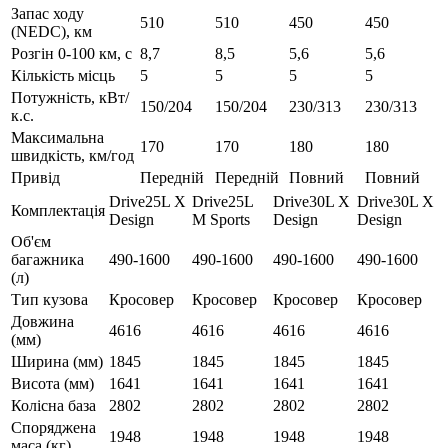
Запас ходу
510
510
450
450
(NEDC), км
Розгін 0-100 км, с
8,7
8,5
5,6
5,6
Кількість місць
5
5
5
5
Потужність, кВт/
150/204
150/204
230/313
230/313
к.с.
Максимальна
170
170
180
180
швидкість, км/год
Привід
Передній
Передній
Повний
Повний
Drive25L X
Drive25L
Drive30L X
Drive30L X
Комплектація
Design
M Sports
Design
Design
Об'єм
багажника
490-1600
490-1600
490-1600
490-1600
(л)
Тип кузова
Кросовер
Кросовер
Кросовер
Кросовер
Довжина
4616
4616
4616
4616
(мм)
Ширина (мм)
1845
1845
1845
1845
Висота (мм)
1641
1641
1641
1641
Колісна база
2802
2802
2802
2802
Споряджена
1948
1948
1948
1948
маса (кг)