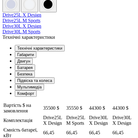
Drive25L X Design
Drive25L M Sports
Drive30L X Design
Drive30L M Sports
Технічні характеристики
Технічні характеристики
Габарити
Двигун
Батарея
Безпека
Підвіска та колеса
Мультимедіа
Комфорт
Вартість $ на
35500 $
35550 $
44300 $
44300 $
замовлення
Drive25L
Drive25L
Drive30L
Drive30L
Комплектація
X Design
M Sports
X Design
X Design
Ємність батареї,
66,45
66,45
66,45
66,45
кВт