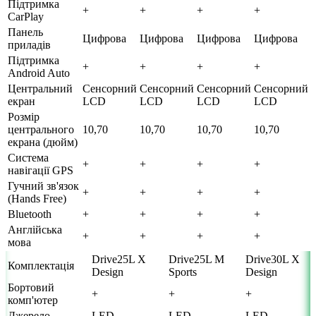
Підтримка
+
+
+
+
CarPlay
Панель
Цифрова
Цифрова
Цифрова
Цифрова
приладів
Підтримка
+
+
+
+
Android Auto
Центральний
Сенсорний
Сенсорний
Сенсорний
Сенсорний
екран
LCD
LCD
LCD
LCD
Розмір
центрального
10,70
10,70
10,70
10,70
екрана (дюйм)
Система
+
+
+
+
навігації GPS
Гучний зв'язок
+
+
+
+
(Hands Free)
Bluetooth
+
+
+
+
Англійська
+
+
+
+
мова
Drive25L X
Drive25L M
Drive30L X
Комплектація
Design
Sports
Design
Бортовий
+
+
+
комп'ютер
Джерело
LED
LED
LED