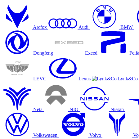
Arcfox
Audi
BMW
Dongfeng
Exeed
Feif
LEVC
Lexus
Lynk&Co
Neta
NIO
Nissan
Volkswagen
Volvo
Vo