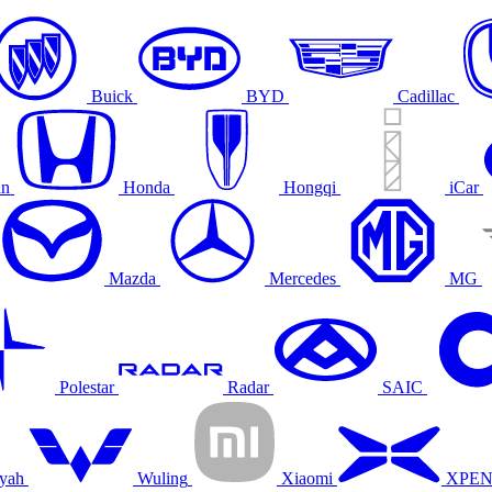
Buick
BYD
Cadillac
an
Honda
Hongqi
iCar
Mazda
Mercedes
MG
Polestar
Radar
SAIC
yah
Wuling
Xiaomi
XPE