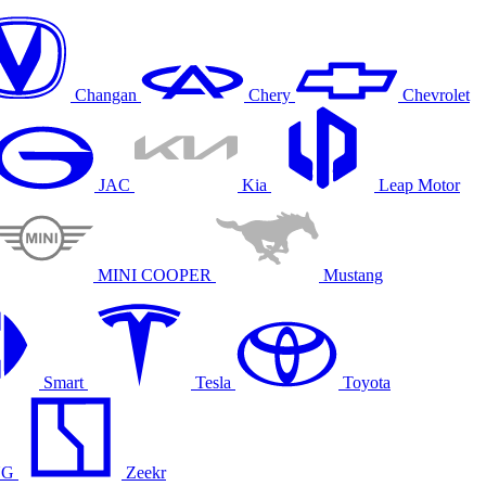
Changan
Chery
Chevrolet
JAC
Kia
Leap Motor
MINI COOPER
Mustang
Smart
Tesla
Toyota
NG
Zeekr