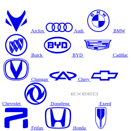
Arcfox
Audi
BMW
Buick
BYD
Cadillac
Changan
Chery
Chevrolet
Dongfeng
Exeed
Feifan
Honda