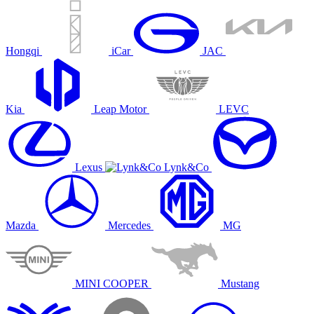
Hongqi
iCar
JAC
Kia
Leap Motor
LEVC
Lexus
Lynk&Co
Mazda
Mercedes
MG
MINI COOPER
Mustang