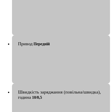
Привод
Передній
Швидкість заряджання (повільна/швидка),
година
10/0,5