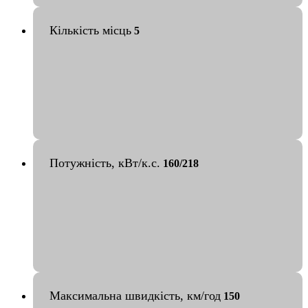
Кількість місць
5
Потужність, кВт/к.с.
160/218
Максимальна швидкість, км/год
150