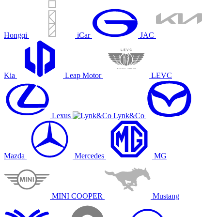
Hongqi
iCar
JAC
Kia
Leap Motor
LEVC
Lexus
Lynk&Co
Mazda
Mercedes
MG
MINI COOPER
Mustang