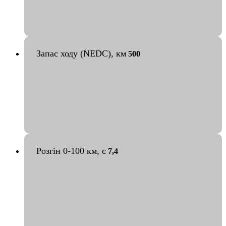
Запас ходу (NEDC), км
500
Розгін 0-100 км, с
7,4