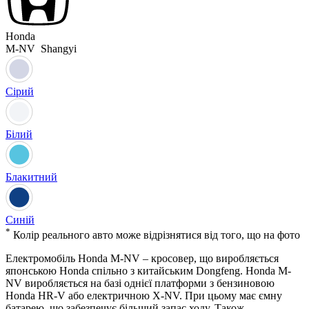
Honda
M-NV
Shangyi
Сірий
Білий
Блакитний
Синій
*
Колiр реального авто може вiдрiзнятися вiд того, що на фото
Електромобіль Honda M-NV – кросовер, що виробляється
японською Honda спільно з китайським Dongfeng. Honda M-
NV виробляється на базі однієї платформи з бензиновою
Honda HR-V або електричною X-NV. При цьому має ємну
батарею, що забезпечує більший запас ходу. Також