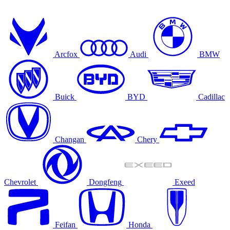
Arcfox
Audi
BMW
Buick
BYD
Cadillac
Changan
Chery
Chevrolet
Dongfeng
Exeed
Feifan
Honda