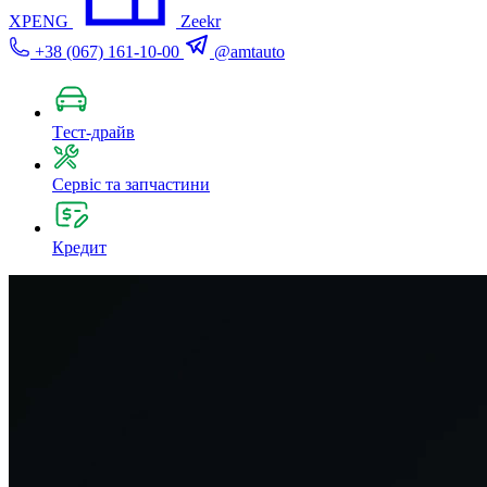
XPENG
Zeekr
+38 (067) 161-10-00
@amtauto
Tест-драйв
Сервіс та запчастини
Кредит