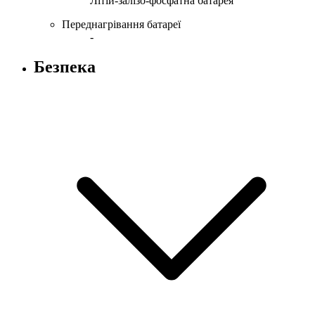
Літій-залізо-фосфатна батарея
Переднагрівання батареї
-
Безпека