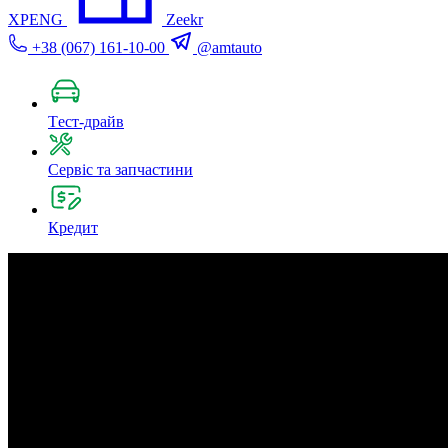
XPENG
Zeekr
+38 (067) 161-10-00
@amtauto
Tест-драйв
Сервіс та запчастини
Кредит