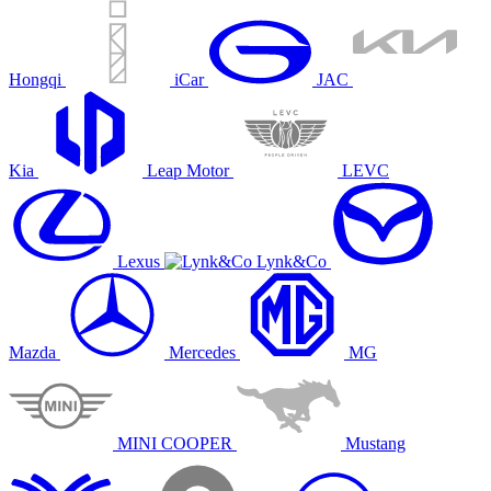
Hongqi
iCar
JAC
Kia
Leap Motor
LEVC
Lexus
Lynk&Co
Mazda
Mercedes
MG
MINI COOPER
Mustang