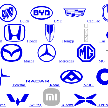
Buick
BYD
Cadillac
an
Honda
Hongqi
iCar
Mazda
Mercedes
MG
Polestar
Radar
SAIC
yah
Wuling
Xiaomi
XPE