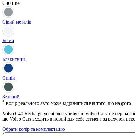
C40
Life
Сірий металік
Білий
Блакитний
Синій
Зелений
*
Колiр реального авто може вiдрiзнятися вiд того, що на фото
Volvo C40 Recharge уособлює майбутнє Volvo Cars: це перша в і
що Volvo Cars входить в новий для себе сегмент за рахунок пер
Обрати колір та комплектацію