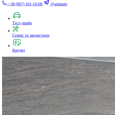
+38 (067) 161-10-00
@amtauto
Tест-драйв
Сервіс та запчастини
Кредит