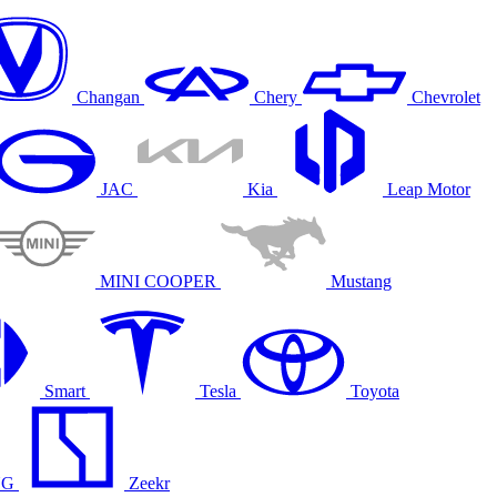
Changan
Chery
Chevrolet
JAC
Kia
Leap Motor
MINI COOPER
Mustang
Smart
Tesla
Toyota
NG
Zeekr