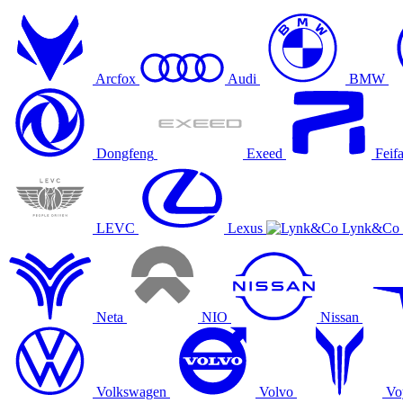
Arcfox
Audi
BMW
Dongfeng
Exeed
Feif
LEVC
Lexus
Lynk&Co
Neta
NIO
Nissan
Volkswagen
Volvo
Vo