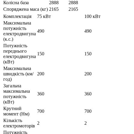
Колісна база
2888
2888
Споряджена маса (кг)
2165
2165
Комплектація
75 кВт
100 кВт
Максимальна
потужність
490
490
електродвигуна
(к.с.)
Потужність
переднього
150
150
електродвигуна
(кВт)
Максимальна
швидкість (км/
200
200
год)
Загальна
максимальна
360
360
потужність
(кВт)
Крутний
700
700
момент (Нм)
Кількість
2
2
електромоторів
Потужність