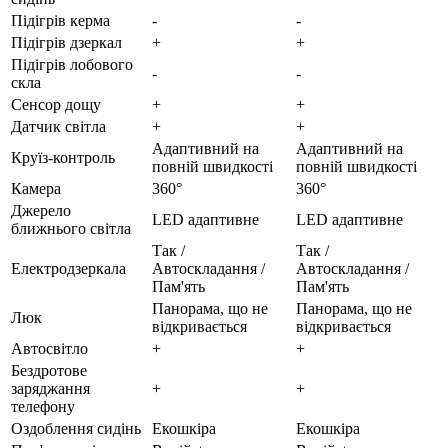
Підігрів керма
-
-
Підігрів дзеркал
+
+
Підігрів лобового
-
-
скла
Сенсор дощу
+
+
Датчик світла
+
+
Адаптивний на
Адаптивний на
Круїз-контроль
повній швидкості
повній швидкості
Камера
360°
360°
Джерело
LED адаптивне
LED адаптивне
ближнього світла
Так /
Так /
Електродзеркала
Автоскладання /
Автоскладання /
Пам'ять
Пам'ять
Панорама, що не
Панорама, що не
Люк
відкривається
відкривається
Автосвітло
+
+
Бездротове
заряджання
+
+
телефону
Оздоблення сидінь
Екошкіра
Екошкіра