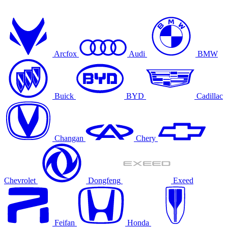
Arcfox
Audi
BMW
Buick
BYD
Cadillac
Changan
Chery
Chevrolet
Dongfeng
Exeed
Feifan
Honda