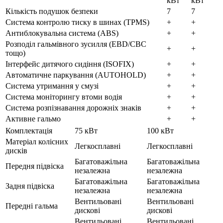
кВт
кВт
Кількість подушок безпеки
7
7
Система контролю тиску в шинах (TPMS)
+
+
Антиблокувальна система (ABS)
+
+
Розподіл гальмівного зусилля (EBD/CBC
+
+
тощо)
Інтерфейс дитячого сидіння (ISOFIX)
+
+
Автоматичне паркування (AUTOHOLD)
+
+
Система утримання у смузі
+
+
Система моніторингу втоми водія
+
+
Система розпізнавання дорожніх знаків
+
+
Активне гальмо
+
+
Комплектація
75 кВт
100 кВт
Матеріал колісних
Легкосплавні
Легкосплавні
дисків
Багатоважільна
Багатоважільна
Передня підвіска
незалежна
незалежна
Багатоважільна
Багатоважільна
Задня підвіска
незалежна
незалежна
Вентильовані
Вентильовані
Передні гальма
дискові
дискові
Вентильовані
Вентильовані