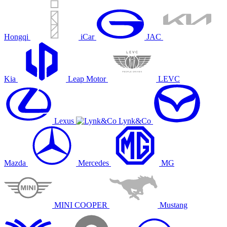
Hongqi
iCar
JAC
Kia
Leap Motor
LEVC
Lexus
Lynk&Co
Mazda
Mercedes
MG
MINI COOPER
Mustang