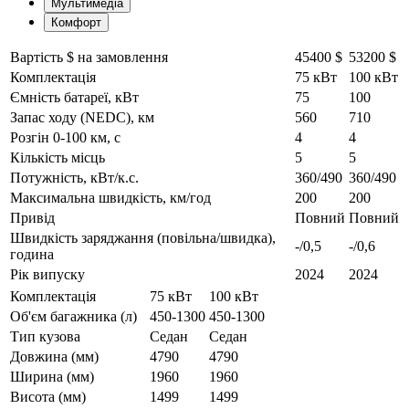
Мультимедіа
Комфорт
Вартість $ на замовлення
45400 $
53200 $
Комплектація
75 кВт
100 кВт
Ємність батареї, кВт
75
100
Запас ходу (NEDC), км
560
710
Розгін 0-100 км, с
4
4
Кількість місць
5
5
Потужність, кВт/к.с.
360/490
360/490
Максимальна швидкість, км/год
200
200
Привід
Повний
Повний
Швидкість заряджання (повільна/швидка),
-/0,5
-/0,6
година
Рік випуску
2024
2024
Комплектація
75 кВт
100 кВт
Об'єм багажника (л)
450-1300
450-1300
Тип кузова
Седан
Седан
Довжина (мм)
4790
4790
Ширина (мм)
1960
1960
Висота (мм)
1499
1499