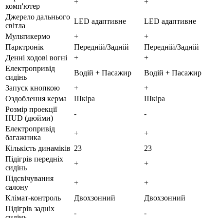
+
+
комп'ютер
Джерело дальнього
LED адаптивне
LED адаптивне
світла
Мультикермо
+
+
Парктронік
Передній/Задній
Передній/Задній
Денні ходові вогні
+
+
Електропривід
Водій + Пасажир
Водій + Пасажир
сидінь
Запуск кнопкою
+
+
Оздоблення керма
Шкіра
Шкіра
Розмір проекції
-
-
HUD (дюйми)
Електропривід
+
+
багажника
Кількість динаміків
23
23
Підігрів передніх
+
+
сидінь
Підсвічування
+
+
салону
Клімат-контроль
Двохзонний
Двохзонний
Підігрів задніх
-
-
сидінь