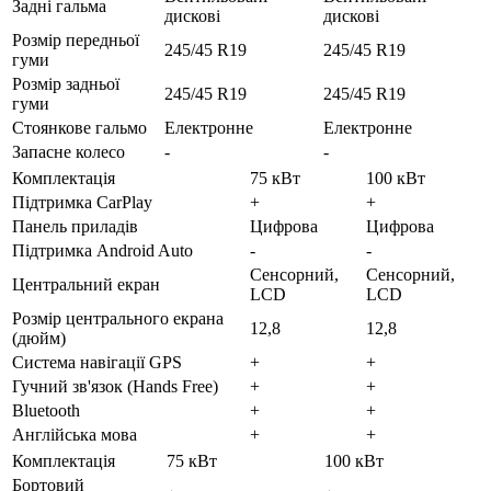
Задні гальма
дискові
дискові
Розмір передньої
245/45 R19
245/45 R19
гуми
Розмір задньої
245/45 R19
245/45 R19
гуми
Стоянкове гальмо
Електронне
Електронне
Запасне колесо
-
-
Комплектація
75 кВт
100 кВт
Підтримка CarPlay
+
+
Панель приладів
Цифрова
Цифрова
Підтримка Android Auto
-
-
Сенсорний,
Сенсорний,
Центральний екран
LCD
LCD
Розмір центрального екрана
12,8
12,8
(дюйм)
Система навігації GPS
+
+
Гучний зв'язок (Hands Free)
+
+
Bluetooth
+
+
Англійська мова
+
+
Комплектація
75 кВт
100 кВт
Бортовий