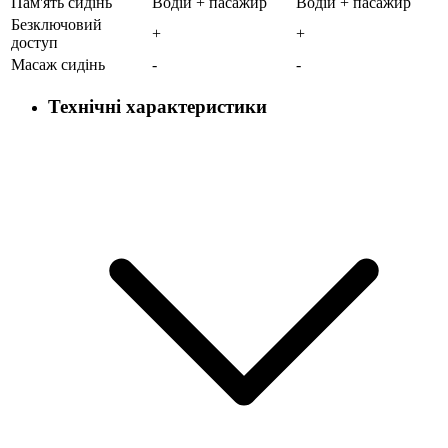
Пам'ять сидінь
Водій + пасажир
Водій + пасажир
Безключовий
+
+
доступ
Масаж сидінь
-
-
Технічні характеристики