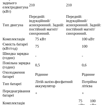
заднього
210
210
електродвигуна
(кВт)
Передній:
Передній:
індукційний/
індукційний/
Тип двигуна
асинхронний. Задній:
асинхронний. Задній:
постійний магніт/
постійний магніт/
синхронний.
синхронний.
Комплектація
75 кВт
100 кВт
Ємність батареї
75
100
(кВт/год)
Швидка зарядка
-
-
(годин)
Повільна зарядка
0,5
0,6
(годин)
Охолодження
Рідинне
Рідинне
батареї
Літій-залізо-фосфатний
Потрійна
Тип батареї
аккумулятор
літієва
Переднагрівання
+
+
батареї
75
100
Комплектація