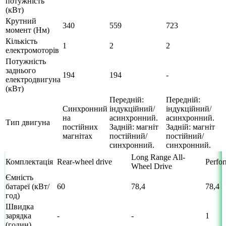
потужність
(кВт)
Крутний
340
559
723
момент (Нм)
Кількість
1
2
2
електромоторів
Потужність
заднього
194
194
-
електродвигуна
(кВт)
Передній:
Передній:
Синхронний
індукційний/
індукційний/
на
асинхронний.
асинхронний.
Тип двигуна
постійних
Задній: магніт
Задній: магніт
магнітах
постійний/
постійний/
синхронний.
синхронний.
Long Range All-
Комплектація
Rear-wheel drive
Perfo
Wheel Drive
Ємність
батареї (кВт/
60
78,4
78,4
год)
Швидка
зарядка
-
-
1
(годин)