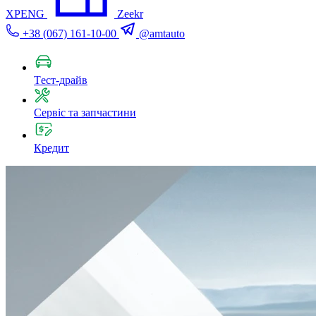
XPENG
Zeekr
+38 (067) 161-10-00
@amtauto
Tест-драйв
Сервіс та запчастини
Кредит