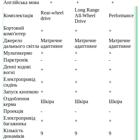
Англійська мова
+
+
+
Long Range
Rear-wheel
Комплектація
All-Wheel
Performance
drive
Drive
Бортовий
+
+
+
комп'ютер
Джерело
Матричне
Матричне
Матричне
дальнього світла
адаптивне
адаптивне
адаптивне
Мультикермо
+
+
+
Парктронік
-
-
-
Денні ходові
+
+
+
вогні
Електропривід
+
+
+
сидінь
Запуск кнопкою
+
+
+
Оздоблення
Шкіра
Шкіра
Шкіра
керма
Проекція
-
-
-
Електропривід
+
+
+
багажника
Кількість
9
9
9
динаміків