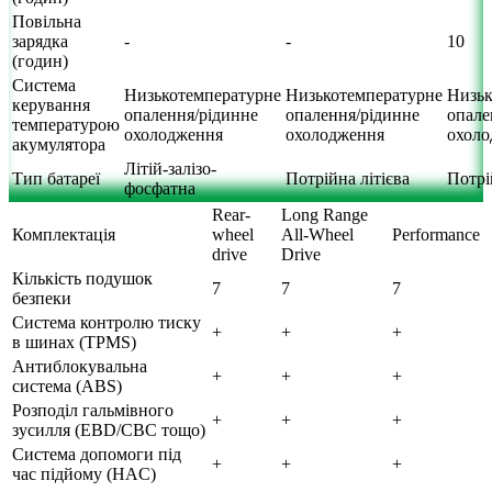
Повільна
зарядка
-
-
10
(годин)
Система
Низькотемпературне
Низькотемпературне
Низьк
керування
опалення/рідинне
опалення/рідинне
опале
температурою
охолодження
охолодження
охоло
акумулятора
Літій-залізо-
Тип батареї
Потрійна літієва
Потрі
фосфатна
Rear-
Long Range
Комплектація
wheel
All-Wheel
Performance
drive
Drive
Кількість подушок
7
7
7
безпеки
Система контролю тиску
+
+
+
в шинах (TPMS)
Антиблокувальна
+
+
+
система (ABS)
Розподіл гальмівного
+
+
+
зусилля (EBD/CBC тощо)
Система допомоги під
+
+
+
час підйому (HAC)