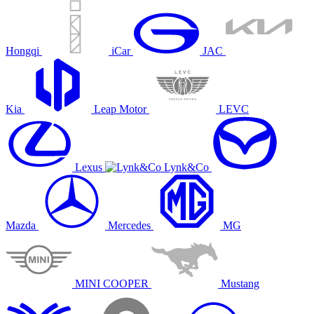
Hongqi
iCar
JAC
Kia
Leap Motor
LEVC
Lexus
Lynk&Co
Mazda
Mercedes
MG
MINI COOPER
Mustang