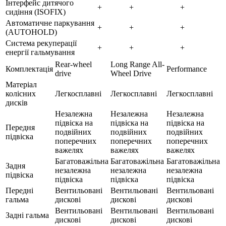
Інтерфейс дитячого
+
+
+
сидіння (ISOFIX)
Автоматичне паркування
+
+
+
(AUTOHOLD)
Система рекуперації
+
+
+
енергії гальмування
Rear-wheel
Long Range All-
Комплектація
Performance
drive
Wheel Drive
Матеріал
колісних
Легкосплавні
Легкосплавні
Легкосплавні
дисків
Незалежна
Незалежна
Незалежна
підвіска на
підвіска на
підвіска на
Передня
подвійних
подвійних
подвійних
підвіска
поперечних
поперечних
поперечних
важелях
важелях
важелях
Багатоважільна
Багатоважільна
Багатоважільна
Задня
незалежна
незалежна
незалежна
підвіска
підвіска
підвіска
підвіска
Передні
Вентильовані
Вентильовані
Вентильовані
гальма
дискові
дискові
дискові
Вентильовані
Вентильовані
Вентильовані
Задні гальма
дискові
дискові
дискові