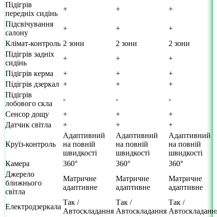
Підігрів
+
+
+
передніх сидінь
Підсвічування
+
+
+
салону
Клімат-контроль
2 зони
2 зони
2 зони
Підігрів задніх
+
+
+
сидінь
Підігрів керма
+
+
+
Підігрів дзеркал
+
+
+
Підігрів
-
-
-
лобового скла
Сенсор дощу
+
+
+
Датчик світла
+
+
+
Адаптивний
Адаптивний
Адаптивний
Круїз-контроль
на повній
на повній
на повній
швидкості
швидкості
швидкості
Камера
360°
360°
360°
Джерело
Матричне
Матричне
Матричне
ближнього
адаптивне
адаптивне
адаптивне
світла
Так /
Так /
Так /
Електродзеркала
Автоскладання
Автоскладання
Автоскладанн