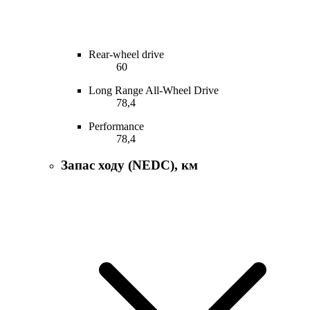
Rear-wheel drive
60
Long Range All-Wheel Drive
78,4
Performance
78,4
Запас ходу (NEDC), км