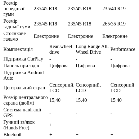
Розмір
передньої
235/45 R18
235/45 R18
235/40 R19
гуми
Розмір
235/45 R18
235/45 R18
265/35 R19
задньої гуми
Стоянкове
Електронне
Електронне
Електронне
гальмо
Rear-wheel
Long Range All-
Комплектація
Performance
drive
Wheel Drive
Підтримка CarPlay
-
-
-
Панель приладів
Цифрова
Цифрова
Цифрова
Підтримка Android
-
-
-
Auto
Сенсорний,
Сенсорний,
Сенсорний,
Центральний екран
LCD
LCD
LCD
Розмір центрального
15,40
15,40
15,40
екрана (дюйм)
Система навігації
-
-
-
GPS
Гучний зв'язок
+
+
+
(Hands Free)
Bluetooth
+
+
+