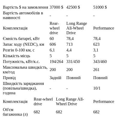
Вартість $ на замовлення
37000 $
42500 $
51000 $
Вартість автомобілів в
-
-
-
наявності
Rear-
Long Range
Комплектація
wheel
All-Wheel
Performance
drive
Drive
Ємність батареї, кВт
60
78,4
78,4
Запас ходу (NEDC), км
606
713
623
Розгін 0-100 км, с
6,1
4,4
3,1
Кількість місць
5
5
5
Потужність, кВт/к.с.
194/264
331/450
343/460
Максимальна швидкість,
200
200
261
км/год
Привід
Задній
Повний
Повний
Швидкість заряджання
(повільна/швидка),
-
-
10/1
година
Rear-wheel
Long Range All-
Комплектація
Performance
drive
Wheel Drive
Об'єм
682
682
682
багажника (л)