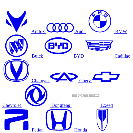
Arcfox
Audi
BMW
Buick
BYD
Cadillac
Changan
Chery
Chevrolet
Dongfeng
Exeed
Feifan
Honda