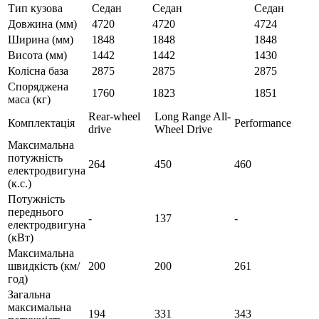
Тип кузова
Седан
Седан
Седан
Довжина (мм)
4720
4720
4724
Ширина (мм)
1848
1848
1848
Висота (мм)
1442
1442
1430
Колісна база
2875
2875
2875
Споряджена
1760
1823
1851
маса (кг)
Rear-wheel
Long Range All-
Комплектація
Performance
drive
Wheel Drive
Максимальна
потужність
264
450
460
електродвигуна
(к.с.)
Потужність
переднього
-
137
-
електродвигуна
(кВт)
Максимальна
швидкість (км/
200
200
261
год)
Загальна
максимальна
194
331
343