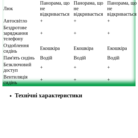
Панорама, що
Панорама, що
Панорама, що
Люк
не
не
не
відкривається
відкривається
відкривається
Автосвітло
+
+
+
Бездротове
заряджання
+
+
+
телефону
Оздоблення
Екошкіра
Екошкіра
Екошкіра
сидінь
Пам'ять сидінь
Водій
Водій
Водій
Безключовий
+
+
+
доступ
Вентиляція
+
+
+
сидінь
Технічні характеристики