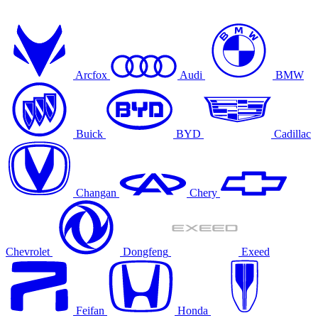
Arcfox
Audi
BMW
Buick
BYD
Cadillac
Changan
Chery
Chevrolet
Dongfeng
Exeed
Feifan
Honda