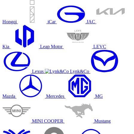
Hongqi
iCar
JAC
Kia
Leap Motor
LEVC
Lexus
Lynk&Co
Mazda
Mercedes
MG
MINI COOPER
Mustang