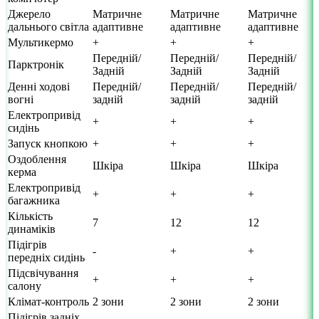
Джерело
Матричне
Матричне
Матричне
дальнього світла
адаптивне
адаптивне
адаптивне
Мультикермо
+
+
+
Передній/
Передній/
Передній/
Парктронік
Задній
Задній
Задній
Денні ходові
Передній/
Передній/
Передній/
вогні
задній
задній
задній
Електропривід
+
+
+
сидінь
Запуск кнопкою
+
+
+
Оздоблення
Шкіра
Шкіра
Шкіра
керма
Електропривід
+
+
+
багажника
Кількість
7
12
12
динаміків
Підігрів
-
+
+
передніх сидінь
Підсвічування
+
+
+
салону
Клімат-контроль
2 зони
2 зони
2 зони
Підігрів задніх