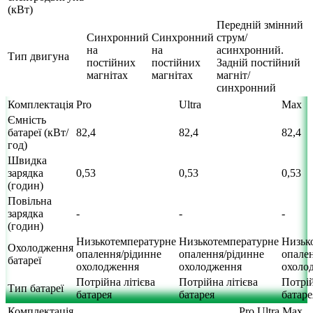
(кВт)
Передній змінний
Синхронний
Синхронний
струм/
на
на
асинхронний.
Тип двигуна
постійних
постійних
Задній постійний
магнітах
магнітах
магніт/
синхронний
Комплектація
Pro
Ultra
Max
Ємність
батареї (кВт/
82,4
82,4
82,4
год)
Швидка
зарядка
0,53
0,53
0,53
(годин)
Повільна
зарядка
-
-
-
(годин)
Низькотемпературне
Низькотемпературне
Низьк
Охолодження
опалення/рідинне
опалення/рідинне
опале
батареї
охолодження
охолодження
охоло
Потрійна літієва
Потрійна літієва
Потрій
Тип батареї
батарея
батарея
батаре
Комплектація
Pro
Ultra
Max