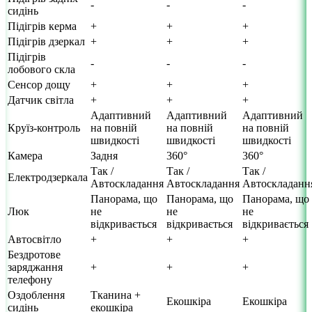
-
-
-
сидінь
Підігрів керма
+
+
+
Підігрів дзеркал
+
+
+
Підігрів
-
-
-
лобового скла
Сенсор дощу
+
+
+
Датчик світла
+
+
+
Адаптивний
Адаптивний
Адаптивний
Круїз-контроль
на повній
на повній
на повній
швидкості
швидкості
швидкості
Камера
Задня
360°
360°
Так /
Так /
Так /
Електродзеркала
Автоскладання
Автоскладання
Автоскладанн
Панорама, що
Панорама, що
Панорама, що
Люк
не
не
не
відкривається
відкривається
відкривається
Автосвітло
+
+
+
Бездротове
заряджання
+
+
+
телефону
Оздоблення
Тканина +
Екошкіра
Екошкіра
сидінь
екошкіра