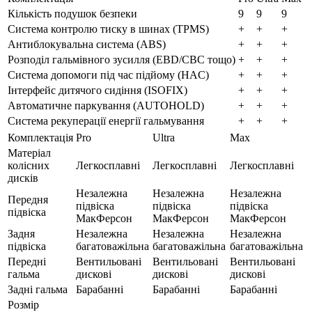
Кількість подушок безпеки
9
9
9
Система контролю тиску в шинах (TPMS)
+
+
+
Антиблокувальна система (ABS)
+
+
+
Розподіл гальмівного зусилля (EBD/CBC тощо)
+
+
+
Система допомоги під час підйому (HAC)
+
+
+
Інтерфейс дитячого сидіння (ISOFIX)
+
+
+
Автоматичне паркування (AUTOHOLD)
+
+
+
Система рекуперації енергії гальмування
+
+
+
Комплектація
Pro
Ultra
Max
Матеріал
колісних
Легкосплавні
Легкосплавні
Легкосплавні
дисків
Незалежна
Незалежна
Незалежна
Передня
підвіска
підвіска
підвіска
підвіска
МакФерсон
МакФерсон
МакФерсон
Задня
Незалежна
Незалежна
Незалежна
підвіска
багатоважільна
багатоважільна
багатоважільна
Передні
Вентильовані
Вентильовані
Вентильовані
гальма
дискові
дискові
дискові
Задні гальма
Барабанні
Барабанні
Барабанні
Розмір