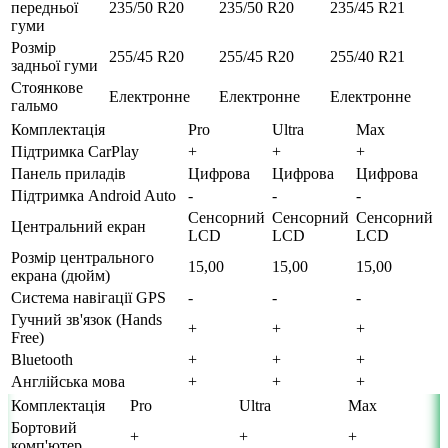
передньої
235/50 R20
235/50 R20
235/45 R21
гуми
Розмір
255/45 R20
255/45 R20
255/40 R21
задньої гуми
Стоянкове
Електронне
Електронне
Електронне
гальмо
Комплектація
Pro
Ultra
Max
Підтримка CarPlay
+
+
+
Панель приладів
Цифрова
Цифрова
Цифрова
Підтримка Android Auto
-
-
-
Сенсорний
Сенсорний
Сенсорний
Центральний екран
LCD
LCD
LCD
Розмір центрального
15,00
15,00
15,00
екрана (дюйм)
Система навігації GPS
-
-
-
Гучний зв'язок (Hands
+
+
+
Free)
Bluetooth
+
+
+
Англійська мова
+
+
+
Комплектація
Pro
Ultra
Max
Бортовий
+
+
+
комп'ютер