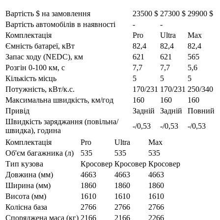
Вартість $ на замовлення
23500 $
27300 $
29900 $
Вартість автомобілів в наявності
-
-
Комплектація
Pro
Ultra
Max
Ємність батареї, кВт
82,4
82,4
82,4
Запас ходу (NEDC), км
621
621
565
Розгін 0-100 км, с
7,7
7,7
5,6
Кількість місць
5
5
5
Потужність, кВт/к.с.
170/231
170/231
250/340
Максимальна швидкість, км/год
160
160
160
Привід
Задній
Задній
Повний
Швидкість заряджання (повільна/
-/0,53
-/0,53
-/0,53
швидка), година
Комплектація
Pro
Ultra
Max
Об'єм багажника (л)
535
535
535
Тип кузова
Кросовер
Кросовер
Кросовер
Довжина (мм)
4663
4663
4663
Ширина (мм)
1860
1860
1860
Висота (мм)
1610
1610
1610
Колісна база
2766
2766
2766
Споряджена маса (кг)
2166
2166
2266