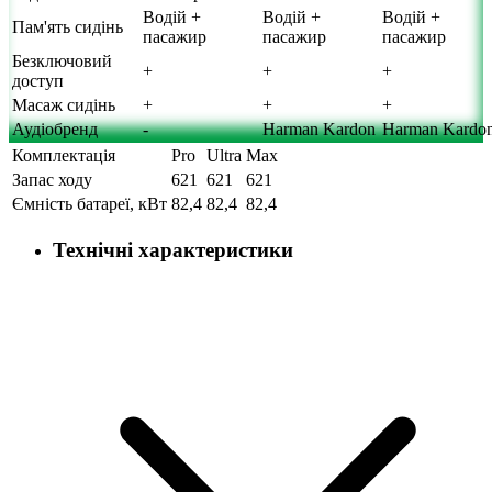
Водій +
Водій +
Водій +
Пам'ять сидінь
пасажир
пасажир
пасажир
Безключовий
+
+
+
доступ
Масаж сидінь
+
+
+
Аудіобренд
-
Harman Kardon
Harman Kardo
Комплектація
Pro
Ultra
Max
Запас ходу
621
621
621
Ємність батареї, кВт
82,4
82,4
82,4
Технічні характеристики