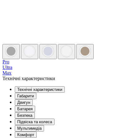
Pro
Ultra
Max
Технічні характеристики
Технічні характеристики
Габарити
Двигун
Батарея
Безпека
Підвіска та колеса
Мультимедіа
Комфорт