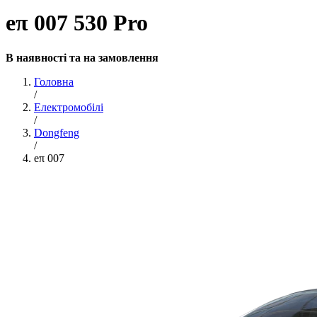
eπ 007 530 Pro
В наявності та на замовлення
Головна
/
Електромобілі
/
Dongfeng
/
eπ 007