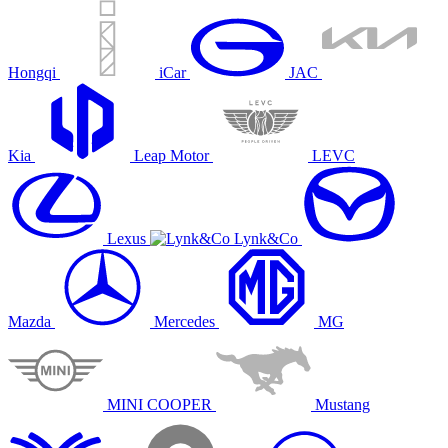
Hongqi
iCar
JAC
Kia
Leap Motor
LEVC
Lexus
Lynk&Co
Mazda
Mercedes
MG
MINI COOPER
Mustang