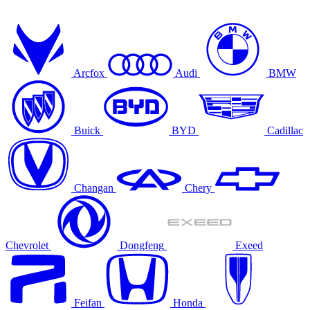
Arcfox
Audi
BMW
Buick
BYD
Cadillac
Changan
Chery
Chevrolet
Dongfeng
Exeed
Feifan
Honda