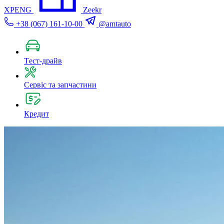
XPENG
Zeekr
+38 (067) 161-10-00
@amtauto
Tест-драйв
Сервіс та запчастини
Кредит